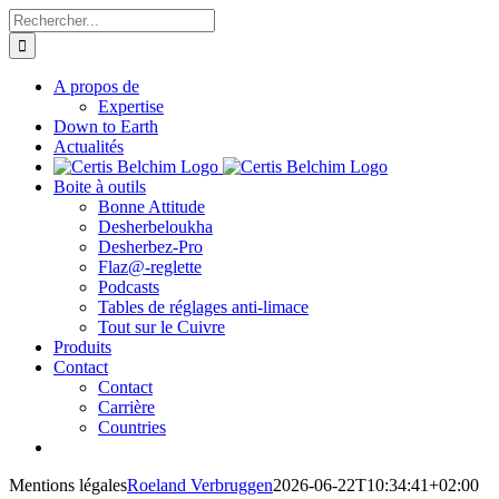
Passer
Rechercher:
au
contenu
A propos de
Expertise
Down to Earth
Actualités
Boite à outils
Bonne Attitude
Desherbeloukha
Desherbez-Pro
Flaz@-reglette
Podcasts
Tables de réglages anti-limace
Tout sur le Cuivre
Produits
Contact
Contact
Carrière
Countries
Mentions légales
Roeland Verbruggen
2026-06-22T10:34:41+02:00