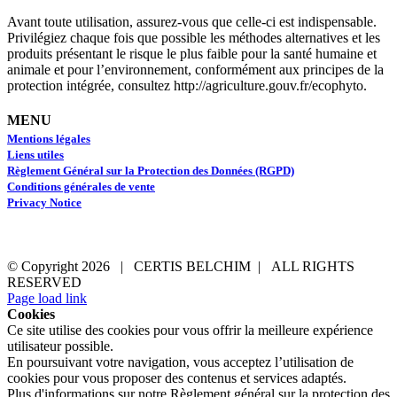
Avant toute utilisation, assurez-vous que celle-ci est indispensable.
Privilégiez chaque fois que possible les méthodes alternatives et les
produits présentant le risque le plus faible pour la santé humaine et
animale et pour l’environnement, conformément aux principes de la
protection intégrée, consultez http://agriculture.gouv.fr/ecophyto.
MENU
Mentions légales
Liens utiles
Règlement Général sur la Protection des Données (RGPD)
Conditions générales de vente
Privacy Notice
© Copyright
2026 | CERTIS BELCHIM | ALL RIGHTS
RESERVED
LinkedIn
YouTube
Email
Page load link
Cookies
Ce site utilise des cookies pour vous offrir la meilleure expérience
utilisateur possible.
En poursuivant votre navigation, vous acceptez l’utilisation de
cookies pour vous proposer des contenus et services adaptés.
Plus d'informations sur notre Règlement général sur la protection des